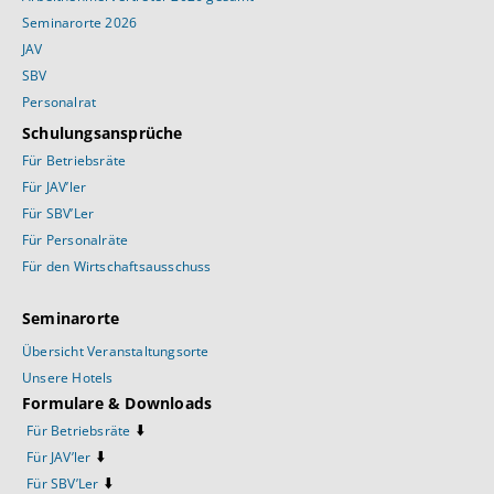
Seminarorte 2026
JAV
SBV
Personalrat
Schulungsansprüche
Für Betriebsräte
Für JAV’ler
Für SBV’Ler
Für Personalräte
Für den Wirtschaftsausschuss
Seminarorte
Übersicht Veranstaltungsorte
Unsere Hotels
Formulare & Downloads
⬇️
Für Betriebsräte
⬇️
Für JAV’ler
⬇️
Für SBV’Ler