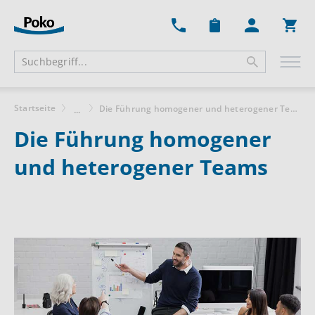
Ware
Startseite
Die Führung homogener und heterogener Teams
...
Die Führung homogener
und heterogener Teams