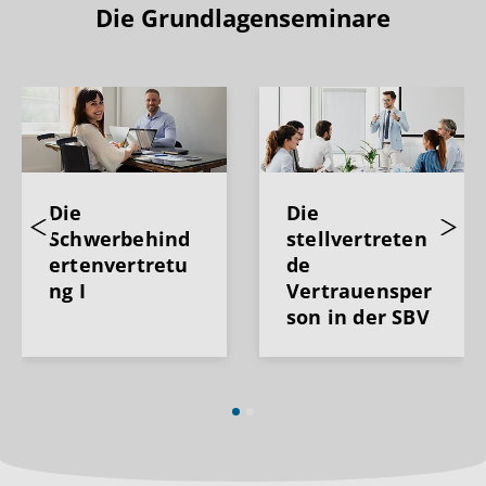
Die Grundlagenseminare
Die
Die
Schwerbehind
stellvertreten
Previous
Next
ertenvertretu
de
ng I
Vertrauensper
son in der SBV