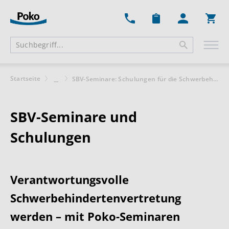
Ware
Startseite
SBV-Seminare: Schulungen für die Schwerbehindertenvertretung
...
SBV-Seminare und
Schulungen
Verantwortungsvolle
Schwerbehindertenvertretung
werden – mit Poko-Seminaren