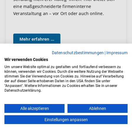
eine maßgeschneiderte firmeninterne
Veranstaltung an – vor Ort oder auch online.
Mehr erfahren ...
Datenschutzbestimmungen
|
Impressum
Wir verwenden Cookies
Um unsere Website optimal zu gestalten und fortlaufend verbessern zu
können, verwenden wir Cookies. Durch die weitere Nutzung der Webseite
stimmen Sie der Verwendung von Cookies zu. Hinweise auf Verarbeitung
Kostenübernahme bei
der auf dieser Seite erhobenen Daten in den USA finden Sie unter
"Anpassen". Weitere Informationen zu Cookies erhalten Sie in unserer
Schwerbehindertenschulungen
Datenschutzerklärung.
Unser gesamtes Angebot an SBV-Schulungen ist nach dem
Alle akzeptieren
Ablehnen
Betriebsverfassungsgesetz
staatlich anerkannt und steht
unter dem
Schulungsanspruch
. Das Neunte Buch
Einstellungen anpassen
Sozialgesetzbuch (SGB IX) sieht vor, dass
Vertrauenspersonen für die Teilnahme an Schulungen von