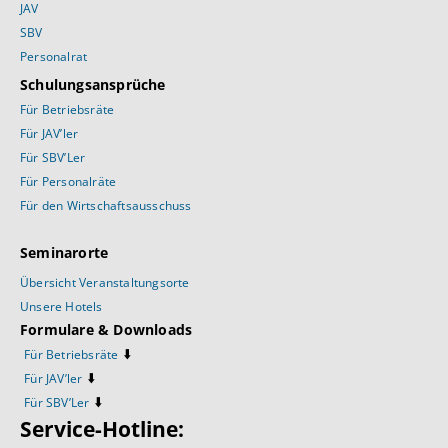
JAV
SBV
Personalrat
Schulungsansprüche
Für Betriebsräte
Für JAV’ler
Für SBV’Ler
Für Personalräte
Für den Wirtschaftsausschuss
Seminarorte
Übersicht Veranstaltungsorte
Unsere Hotels
Formulare & Downloads
⬇️
Für Betriebsräte
⬇️
Für JAV’ler
⬇️
Für SBV’Ler
Service-Hotline: