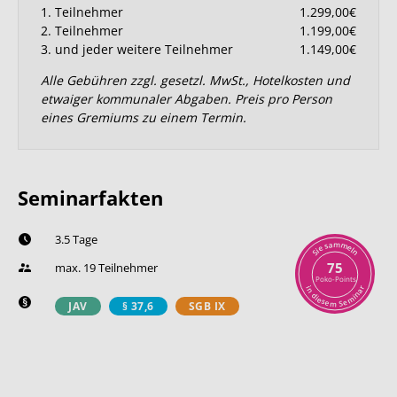
1. Teilnehmer
1.299,00€
2. Teilnehmer
1.199,00€
3. und jeder weitere Teilnehmer
1.149,00€
Alle Gebühren zzgl. gesetzl. MwSt., Hotelkosten und
etwaiger kommunaler Abgaben. Preis pro Person
eines Gremiums zu einem Termin.
Seminarfakten
3.5 Tage
m
a
m
s
e
e
l
i
n
S
75
max. 19 Teilnehmer
Poko-Points
r
i
n
a
n
d
i
i
m
e
s
e
e
S
m
JAV
§ 37,6
SGB IX