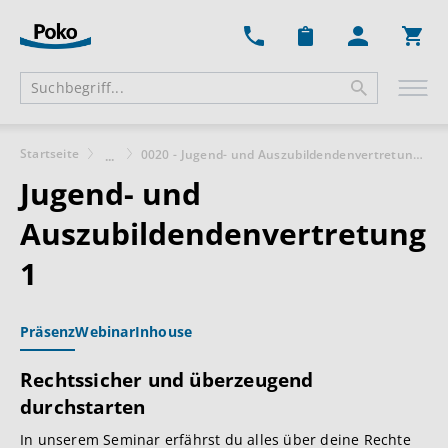
Ware
Startseite
0020 - Jugend- und Auszubildendenvertretung 1
...
Jugend- und
Auszubildendenvertretung
1
Präsenz
Webinar
Inhouse
Rechtssicher und überzeugend
durchstarten
In unserem Seminar erfährst du alles über deine Rechte