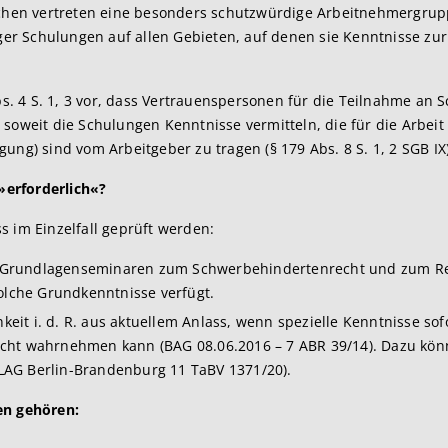
en vertreten eine besonders schutzwürdige Arbeitnehmergrupp
tiger Schulungen auf allen Gebieten, auf denen sie Kenntnisse 
bs. 4 S. 1, 3 vor, dass Vertrauenspersonen für die Teilnahme an 
soweit die Schulungen Kenntnisse vermitteln, die für die Arbeit 
ung) sind vom Arbeitgeber zu tragen (§ 179 Abs. 8 S. 1, 2 SGB IX)
»erforderlich«?
s im Einzelfall geprüft werden:
von Grundlagenseminaren zum Schwerbehindertenrecht und zum R
olche Grundkenntnisse verfügt.
hkeit i. d. R. aus aktuellem Anlass, wenn spezielle Kenntnisse s
cht wahrnehmen kann (BAG 08.06.2016 – 7 ABR 39/14). Dazu kö
AG Berlin-Brandenburg 11 TaBV 1371/20).
en gehören: