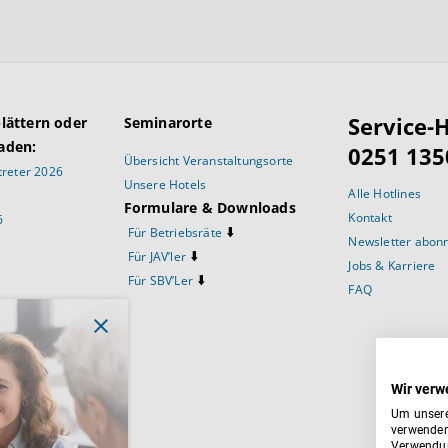
Service-H
blättern oder
Seminarorte
aden:
0251 135
Übersicht Veranstaltungsorte
reter 2026
Unsere Hotels
Alle Hotlines
Formulare & Downloads
Kontakt
6
⬇️
Für Betriebsräte
Newsletter abon
⬇️
Für JAV’ler
Jobs & Karriere
⬇️
Für SBV’Ler
FAQ
prüche
Wir verw
Um unsere
verwenden
Verwendun