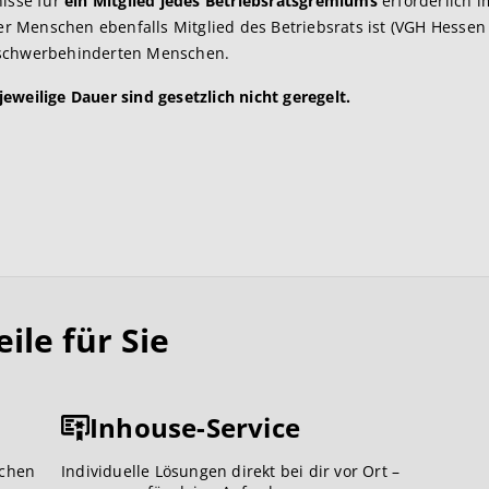
isse für
ein Mitglied jedes Betriebsratsgremiums
erforderlich i
Menschen ebenfalls Mitglied des Betriebsrats ist (VGH Hessen 15
 schwerbehinderten Menschen.
eweilige Dauer sind gesetzlich nicht geregelt.
le für Sie
Inhouse-Service
ichen
Individuelle Lösungen direkt bei dir vor Ort –