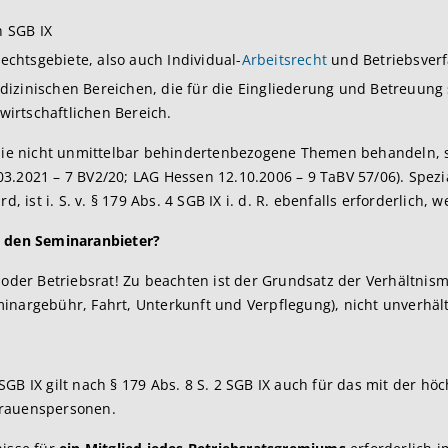
 SGB IX
htsgebiete, also auch Individual-
Arbeitsrecht
und Betriebsver
dizinischen Bereichen, die für die Eingliederung und Betreuun
irtschaftlichen Bereich.
, die nicht unmittelbar behindertenbezogene Themen behandeln, 
.2021 – 7 BV2/20; LAG Hessen 12.10.2006 – 9 TaBV 57/06). Spezia
d, ist i. S. v. § 179 Abs. 4 SGB IX i. d. R. ebenfalls erforderlich
d den Seminaranbieter?
 oder Betriebsrat! Zu beachten ist der Grundsatz der Verhältnis
inargebühr, Fahrt, Unterkunft und Verpflegung), nicht unverhäl
?
GB IX gilt nach § 179 Abs. 8 S. 2 SGB IX auch für das mit der h
trauenspersonen.