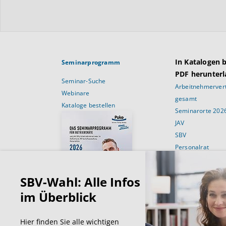
In Katalogen 
Seminarprogramm
PDF herunterl
Seminar-Suche
Arbeitnehmervert
Webinare
gesamt
Kataloge bestellen
Seminarorte 202
JAV
SBV
Personalrat
Schulungsans
SBV-Wahl: Alle Infos
Für Betriebsräte
Für JAV’ler
im Überblick
Für SBV’Ler
Für Personalräte
Hier finden Sie alle wichtigen