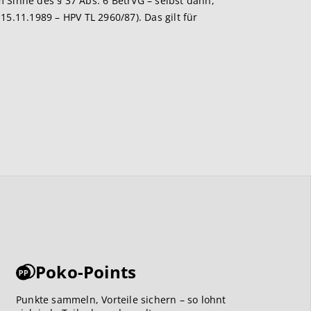
m Sinne des § 37 Abs. 6 BetrVG – selbst dann,
.11.1989 – HPV TL 2960/87). Das gilt für
Poko-Points
Punkte sammeln, Vorteile sichern – so lohnt