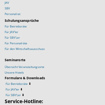
JAV
SBV
Personalrat
Schulungsansprüche
Für Betriebsräte
Für JAV’ler
Für SBV’Ler
Für Personalräte
Für den Wirtschaftsausschuss
Seminarorte
Übersicht Veranstaltungsorte
Unsere Hotels
Formulare & Downloads
⬇️
Für Betriebsräte
⬇️
Für JAV’ler
⬇️
Für SBV’Ler
Service-Hotline: