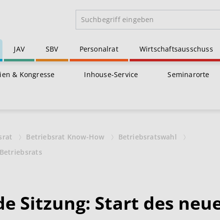
JAV
SBV
Personalrat
Wirtschaftsausschuss
ien & Kongresse
Inhouse-Service
Seminarorte
srat
Betriebsrat Know-How
Betriebsratswahl
Betriebsrats
de Sitzung: Start des neu