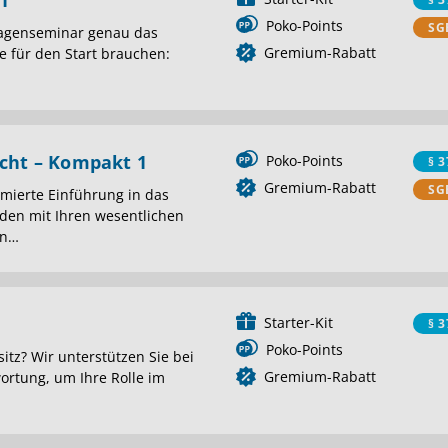
 1
Poko-Points
SG
lagenseminar genau das
Gremium-Rabatt
Sie für den Start brauchen:
cht – Kompakt 1
Poko-Points
§ 3
Gremium-Rabatt
SG
mierte Einführung in das
rden mit Ihren wesentlichen
en
…
Starter-Kit
§ 3
Poko-Points
itz? Wir unterstützen Sie bei
Gremium-Rabatt
rtung, um Ihre Rolle im