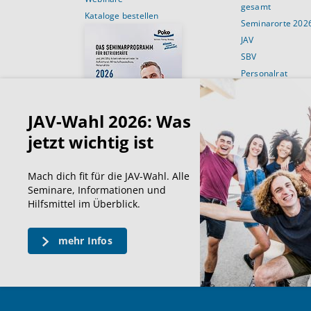
gesamt
Kataloge bestellen
Seminarorte 202
JAV
SBV
Personalrat
Schulungsans
JAV-Wahl 2026: Was
Für Betriebsräte
Für JAV’ler
jetzt wichtig ist
Für SBV’Ler
Für Personalräte
Mach dich fit für die JAV-Wahl. Alle
Für den Wirtscha
Seminare, Informationen und
Hilfsmittel im Überblick.
mehr Infos