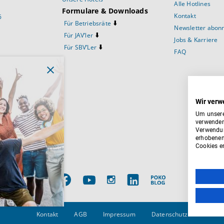
Alle Hotlines
Formulare & Downloads
Kontakt
6
⬇️
Für Betriebsräte
Newsletter abon
⬇️
Für JAV’ler
Jobs & Karriere
⬇️
Für SBV’Ler
FAQ
prüche
Wir verw
Um unsere
verwenden
Verwendun
ftsausschuss
erhobenen
Cookies er
Kontakt
AGB
Impressum
Datenschutz