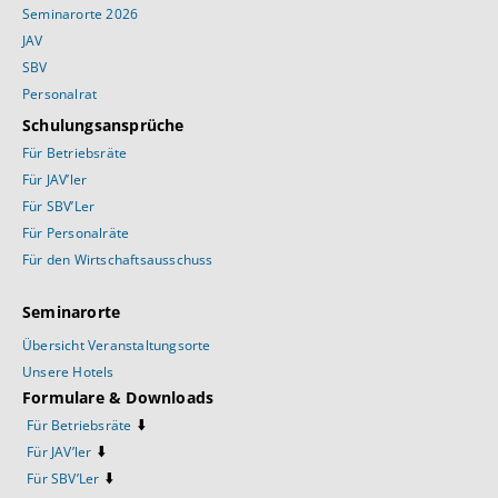
Seminarorte 2026
JAV
SBV
Personalrat
Schulungsansprüche
Für Betriebsräte
Für JAV’ler
Für SBV’Ler
Für Personalräte
Für den Wirtschaftsausschuss
Seminarorte
Übersicht Veranstaltungsorte
Unsere Hotels
Formulare & Downloads
⬇️
Für Betriebsräte
⬇️
Für JAV’ler
⬇️
Für SBV’Ler