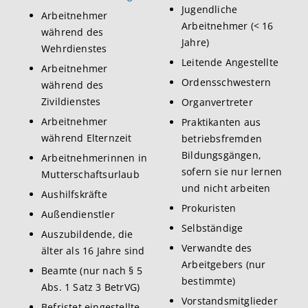
Jugendliche
Arbeitnehmer
Arbeitnehmer (< 16
während des
Jahre)
Wehrdienstes
Leitende Angestellte
Arbeitnehmer
Ordensschwestern
während des
Zivildienstes
Organvertreter
Arbeitnehmer
Praktikanten aus
während Elternzeit
betriebsfremden
Bildungsgängen,
Arbeitnehmerinnen in
sofern sie nur lernen
Mutterschaftsurlaub
und nicht arbeiten
Aushilfskräfte
Prokuristen
Außendienstler
Selbständige
Auszubildende, die
Verwandte des
älter als 16 Jahre sind
Arbeitgebers (nur
Beamte (nur nach § 5
bestimmte)
Abs. 1 Satz 3 BetrVG)
Vorstandsmitglieder
Befristet eingestellte