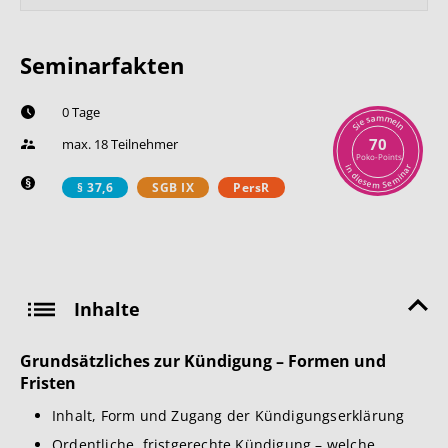
Seminarfakten
0 Tage
m
a
m
s
e
e
l
i
n
S
70
max. 18 Teilnehmer
Poko-Points
r
i
n
a
n
d
i
i
m
e
s
e
e
S
m
§ 37,6
SGB IX
PersR
Inhalte
Grundsätzliches zur Kündigung – Formen und
Fristen
Inhalt, Form und Zugang der Kündigungserklärung
Ordentliche, fristgerechte Kündigung – welche