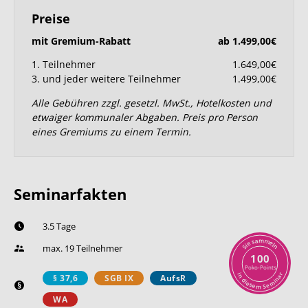
Preise
mit Gremium-Rabatt
ab 1.499,00€
1. Teilnehmer
1.649,00€
3. und jeder weitere Teilnehmer
1.499,00€
Alle Gebühren zzgl. gesetzl. MwSt., Hotelkosten und
etwaiger kommunaler Abgaben. Preis pro Person
eines Gremiums zu einem Termin.
Seminarfakten
3.5 Tage
m
a
m
s
e
e
l
i
max. 19 Teilnehmer
n
S
100
Poko-Points
r
i
§ 37,6
SGB IX
AufsR
n
a
n
d
i
i
m
e
s
e
e
S
m
WA