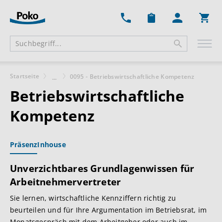
Ware
Startseite
0095 - Betriebswirtschaftliche Kompetenz
...
Betriebswirtschaftliche
Kompetenz
Präsenz
Inhouse
Unverzichtbares Grundlagenwissen für
Arbeitnehmervertreter
Sie lernen, wirtschaftliche Kennziffern richtig zu
beurteilen und für Ihre Argumentation im Betriebsrat, im
Monatsgespräch mit dem Arbeitgeber oder auch im