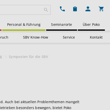
Ware
Personal & Führung
Seminarorte
Über Poko
pruch
SBV Know-How
Service
Kontakt
ng
Symposien für die SBV
nd. Auch bei aktuellen Problemthemen mangelt
 Betrieben besonders bewegen, bietet Poko