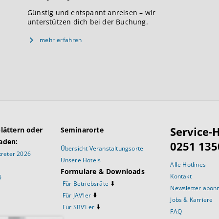
Günstig und entspannt anreisen – wir
unterstützen dich bei der Buchung.
mehr erfahren
Service-H
blättern oder
Seminarorte
aden:
0251 135
Übersicht Veranstaltungsorte
reter 2026
Unsere Hotels
Alle Hotlines
Formulare & Downloads
Kontakt
6
⬇️
Für Betriebsräte
Newsletter abon
⬇️
Für JAV’ler
Jobs & Karriere
⬇️
Für SBV’Ler
FAQ