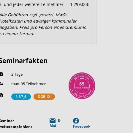
3. und jeder weitere Teilnehmer
1.299,00€
Alle Gebühren zzgl. gesetzl. MwSt.,
Hotelkosten und etwaiger kommunaler
Abgaben. Preis pro Person eines Gremiums
zu einem Termin.
Seminarfakten
2 Tage
m
a
m
s
e
e
l
i
n
S
85
max. 35 Teilnehmer
Poko-Points
r
i
n
a
n
d
i
i
m
e
s
e
e
S
m
§ 37,6
SGB IX
E-
Seminar
Mail
Facebook
weiterempfehlen: