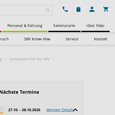
Ware
Personal & Führung
Seminarorte
Über Poko
pruch
SBV Know-How
Service
Kontakt
ng
Symposien für die SBV
Nächste Termine
27.10. - 28.10.2026
Weniger Details