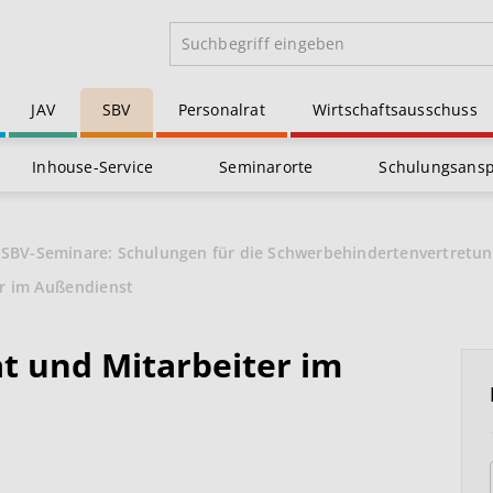
JAV
SBV
Personalrat
Wirtschaftsausschuss
Inhouse-Service
Seminarorte
Schulungsans
SBV-Seminare: Schulungen für die Schwerbehindertenvertretu
er im Außendienst
t und Mitarbeiter im