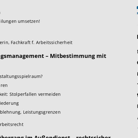
n
eilungen umsetzen!
nerin, Fachkraft f. Arbeitssicherheit
erungsmanagement – Mitbestimmung mit
estaltungsspielraum?
hren
keit: Stolperfallen vermeiden
liederung
 Ablehnung, Leistungsgrenzen
rbeitsrecht
nübergang im Außendienst – rechtssicher