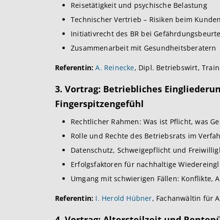
Reisetätigkeit und psychische Belastung
Technischer Vertrieb – Risiken beim Kunde
Initiativrecht des BR bei Gefährdungsbeurt
Zusammenarbeit mit Gesundheitsberatern
Referentin:
A. Reinecke
, Dipl. Betriebswirt, Trai
3. Vortrag: Betriebliches Einglied
Fingerspitzengefühl
Rechtlicher Rahmen: Was ist Pflicht, was G
Rolle und Rechte des Betriebsrats im Verfa
Datenschutz, Schweigepflicht und Freiwillig
Erfolgsfaktoren für nachhaltige Wiedereing
Umgang mit schwierigen Fällen: Konflikte,
Referentin:
I. Herold Hübner
, Fachanwältin für A
4. Vortrag: Altersteilzeit und Rente