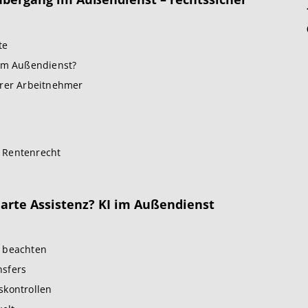
te
 im Außendienst?
erer Arbeitnehmer
?
d Rentenrecht
smarte Assistenz? KI im Außendienst
I beachten
nsfers
skontrollen