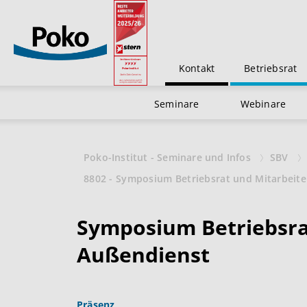
Kontakt
Betriebsrat
Seminare
Webinare
Poko-Institut - Seminare und Infos
SBV
8802 - Symposium Betriebsrat und Mitarbeit
Symposium Betriebsra
Außendienst
Präsenz