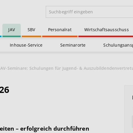
JAV
SBV
Personalrat
Wirtschaftsausschuss
Inhouse-Service
Seminarorte
Schulungsans
JAV-Seminare: Schulungen für Jugend- & Auszubildendenvertre
026
eiten – erfolgreich durchführen