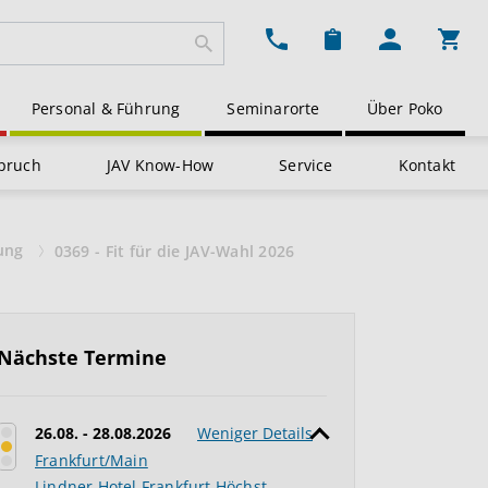
Ware
Personal & Führung
Seminarorte
Über Poko
pruch
JAV Know-How
Service
Kontakt
tung
0369 - Fit für die JAV-Wahl 2026
Nächste Termine
26.08. - 28.08.2026
Weniger Details
Frankfurt/Main
Lindner Hotel Frankfurt Höchst