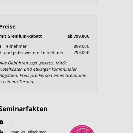
Preise
mit Gremium-Rabatt
ab 799,00€
1. Teilnehmer
899,00€
3. und jeder weitere Teilnehmer
799,00€
Alle Gebühren zzgl. gesetzl. MwSt.,
Hotelkosten und etwaiger kommunaler
Abgaben. Preis pro Person eines Gremiums
zu einem Termin.
Seminarfakten
–
m
a
m
s
e
e
l
i
max. 20 Teilnehmer
n
S