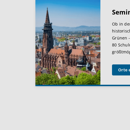
Semi
Ob in de
historis
Grünen -
80 Schul
größtmögl
Orte 