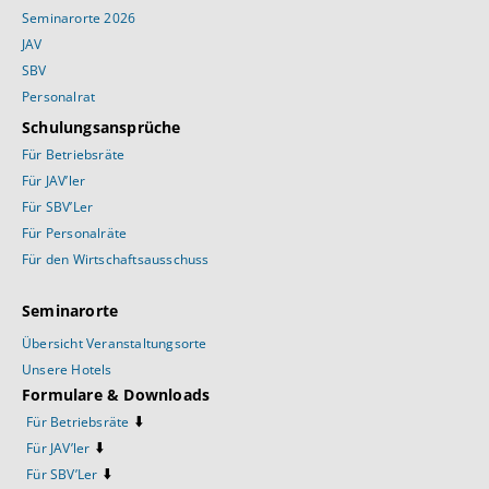
Seminarorte 2026
JAV
SBV
Personalrat
Schulungsansprüche
Für Betriebsräte
Für JAV’ler
Für SBV’Ler
Für Personalräte
Für den Wirtschaftsausschuss
Seminarorte
Übersicht Veranstaltungsorte
Unsere Hotels
Formulare & Downloads
⬇️
Für Betriebsräte
⬇️
Für JAV’ler
⬇️
Für SBV’Ler