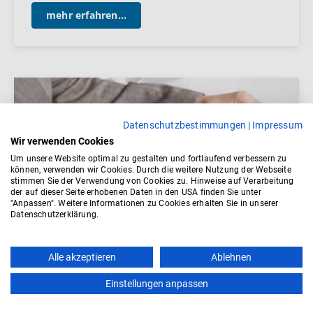
mehr erfahren...
Datenschutzbestimmungen
|
Impressum
Wir verwenden Cookies
Um unsere Website optimal zu gestalten und fortlaufend verbessern zu
können, verwenden wir Cookies. Durch die weitere Nutzung der Webseite
stimmen Sie der Verwendung von Cookies zu. Hinweise auf Verarbeitung
der auf dieser Seite erhobenen Daten in den USA finden Sie unter
"Anpassen". Weitere Informationen zu Cookies erhalten Sie in unserer
Datenschutzerklärung.
Der Betriebsrat muss bei der Planung
von Dienst- und Schichtplänen mit
einbezogen werden
Alle akzeptieren
Ablehnen
Wenn ein Dienstplan besteht, muss der Betriebsrat
Einstellungen anpassen
die Chance bekommen, bei der Einteilung der