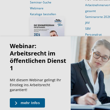
Seminar-Suche
Arbeitnehmervert
Webinare
gesamt
Kataloge bestellen
Seminarorte 202
JAV
SBV
Personalrat
Schulungsans
Webinar:
Für Betriebsräte
Arbeitsrecht im
Für JAV’ler
öffentlichen Dienst
Für SBV’Ler
1
Für Personalräte
Für den Wirtscha
Mit diesem Webinar gelingt Ihr
Einstieg ins Arbeitsrecht
garantiert!
mehr Infos