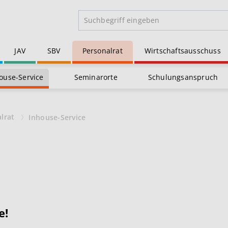
JAV
SBV
Personalrat
Wirtschaftsausschuss
ouse-Service
Seminarorte
Schulungsanspruch
alrat
Inhouse-Service
e!