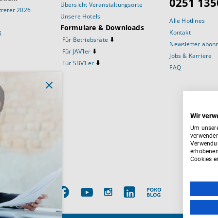
0251 135
Übersicht Veranstaltungsorte
reter 2026
Unsere Hotels
Alle Hotlines
Formulare & Downloads
Kontakt
6
⬇️
Für Betriebsräte
Newsletter abon
⬇️
Für JAV’ler
Jobs & Karriere
⬇️
Für SBV’Ler
FAQ
prüche
Wir verw
Um unsere
verwenden
Verwendun
ftsausschuss
erhobenen
Cookies er