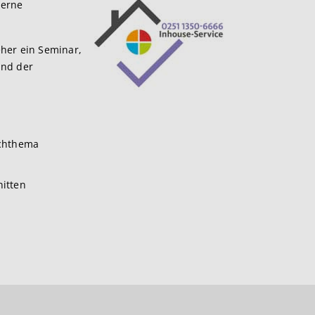
terne
eher ein Seminar,
und der
schthema
itten