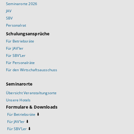
Seminarorte 2026
JAV
SBV
Personalrat
Schulungsansprüche
Für Betriebsräte
Für JAV’ler
Für SBV’Ler
Für Personalräte
Für den Wirtschaftsausschuss
Seminarorte
Übersicht Veranstaltungsorte
Unsere Hotels
Formulare & Downloads
⬇️
Für Betriebsräte
⬇️
Für JAV’ler
⬇️
Für SBV’Ler