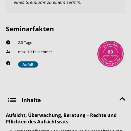
eines Gremiums zu einem Termin.
Seminarfakten
2.5 Tage
m
a
m
s
e
e
l
i
n
S
80
max. 19 Teilnehmer
Poko-Points
r
i
n
a
n
d
i
i
m
e
s
e
e
S
m
AufsR
Inhalte
Aufsicht, Überwachung, Beratung – Rechte und
Pflichten des Aufsichtsrats