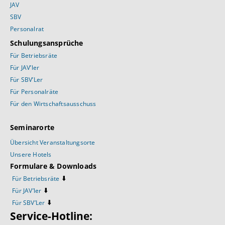
JAV
SBV
Personalrat
Schulungsansprüche
Für Betriebsräte
Für JAV’ler
Für SBV’Ler
Für Personalräte
Für den Wirtschaftsausschuss
Seminarorte
Übersicht Veranstaltungsorte
Unsere Hotels
Formulare & Downloads
⬇️
Für Betriebsräte
⬇️
Für JAV’ler
⬇️
Für SBV’Ler
Service-Hotline: