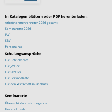
In Katalogen blättern oder PDF herunterladen:
Arbeitnehmervertreter 2026 gesamt
Seminarorte 2026
JAV
SBV
Personalrat
Schulungsansprüche
Für Betriebsräte
Für JAV’ler
Für SBV’Ler
Für Personalräte
Für den Wirtschaftsausschuss
Seminarorte
Übersicht Veranstaltungsorte
Unsere Hotels