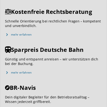
Kostenfreie Rechtsberatung
Schnelle Orientierung bei rechtlichen Fragen – kompetent
und unverbindlich.
mehr erfahren
Sparpreis Deutsche Bahn
Günstig und entspannt anreisen – wir unterstützen dich
bei der Buchung.
mehr erfahren
BR-Navis
Dein digitaler Begleiter für den Betriebsratsalltag –
Wissen jederzeit griffbereit.