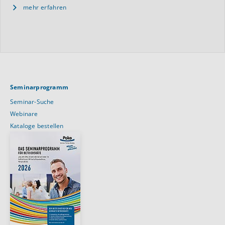
mehr erfahren
Seminarprogramm
Seminar-Suche
Webinare
Kataloge bestellen