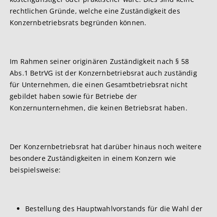
rechtlichen Gründe, welche eine Zuständigkeit des
Konzernbetriebsrats begründen können.
Im Rahmen seiner originären Zuständigkeit nach § 58
Abs.1 BetrVG ist der Konzernbetriebsrat auch zuständig
für Unternehmen, die einen Gesamtbetriebsrat nicht
gebildet haben sowie für Betriebe der
Konzernunternehmen, die keinen Betriebsrat haben.
Der Konzernbetriebsrat hat darüber hinaus noch weitere
besondere Zuständigkeiten in einem Konzern wie
beispielsweise:
Bestellung des Hauptwahlvorstands für die Wahl der