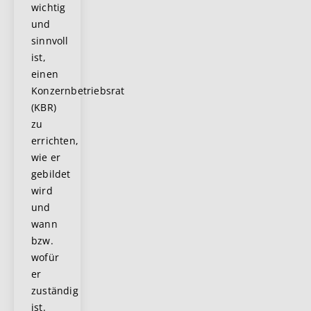
wichtig
und
sinnvoll
ist,
einen
Konzernbetriebsrat
(KBR)
zu
errichten,
wie er
gebildet
wird
und
wann
bzw.
wofür
er
zuständig
ist.