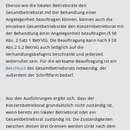
Ebenso wie die lokalen Betriebsräte den
Gesamtbetriebsrat mit der Behandlung einer
Angelegenheit beauftragen können, können auch die
einzelnen Gesamtbetriebsräte den Konzernbetriebsrat mit
der Behandlung einer Angelegenheit beauftragen (§ 58
Abs. 2 Satz 1 BetrVG). Die Beauftragung kann nach § 58
Abs.2 S.2 BetrVG auch lediglich auf die
Verhandlungsbefugnis beschränkt und jederzeit
widerrufen sein. Für die wirksame Beauftragung ist ein
Beschluss
des Gesamtbetriebsrats notwendig, der
außerdem der Schriftform bedarf.
Aus den Ausführungen ergibt sich, dass der
Konzernbetriebsrat grundsätzlich nicht zuständig ist,
wenn bereits ein lokaler Betriebsrat oder ein
Gesamtbetriebsrat zuständig ist. Die Zuständigkeiten
zwischen diesen drei Gremien werden strikt nach dem