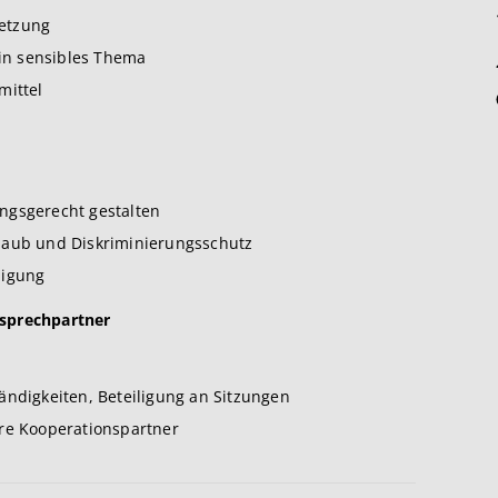
etzung
in sensibles Thema
mittel
ngsgerecht gestalten
laub und Diskriminierungsschutz
digung
nsprechpartner
ändigkeiten, Beteiligung an Sitzungen
ere Kooperationspartner