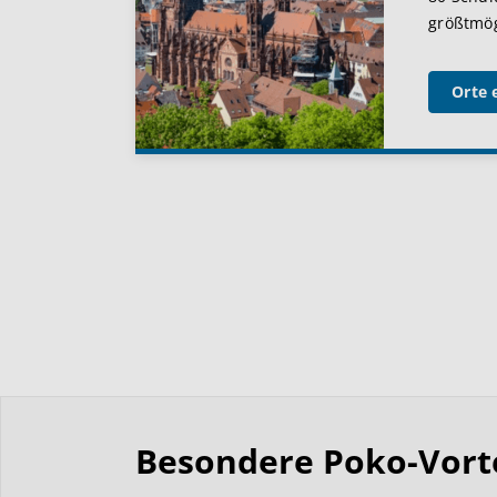
größtmögl
Orte 
Besondere Poko-Vortei