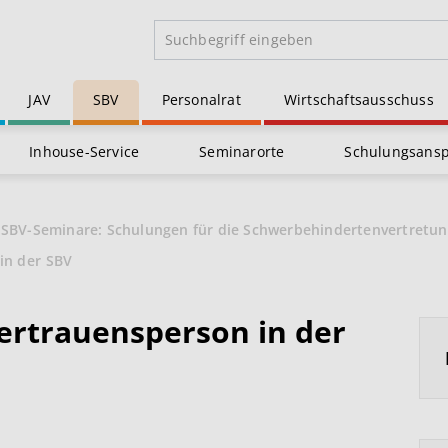
JAV
SBV
Personalrat
Wirtschaftsausschuss
Inhouse-Service
Seminarorte
Schulungsans
SBV-Seminare: Schulungen für die Schwerbehindertenvertretu
in der SBV
Vertrauensperson in der