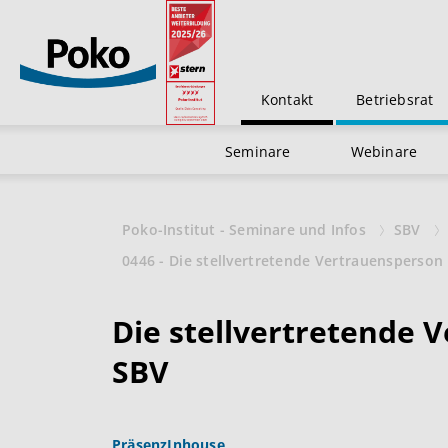
Kontakt
Betriebsrat
Seminare
Webinare
Poko-Institut - Seminare und Infos
SBV
0446 - Die stellvertretende Vertrauensperson 
Die stellvertretende 
SBV
Präsenz
Inhouse