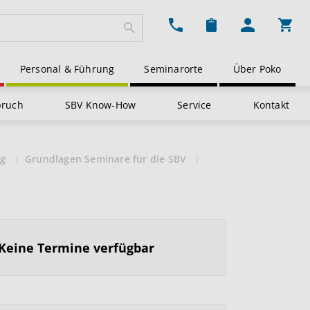
Ware
Personal & Führung
Seminarorte
Über Poko
pruch
SBV Know-How
Service
Kontakt
ng
Grundlagen Seminare für die SBV
Keine Termine verfügbar