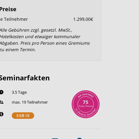
Preise
je Teilnehmer
1.299,00€
Alle Gebühren zzgl. gesetzl. MwSt.,
Hotelkosten und etwaiger kommunaler
Abgaben. Preis pro Person eines Gremiums
zu einem Termin.
Seminarfakten
3.5 Tage
m
a
m
s
e
e
l
i
n
S
75
max. 19 Teilnehmer
Poko-Points
r
i
n
a
n
d
i
i
m
e
s
e
e
S
m
SGB IX