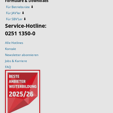
Formulare & Downloads
⬇️
Für Betriebsräte
⬇️
Für JAV’ler
⬇️
Für SBV’Ler
Service-Hotline:
0251 1350-0
Alle Hotlines
Kontakt
Newsletter abonnieren
Jobs & Karriere
FAQ