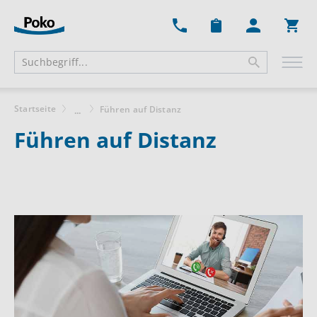
Ware
Startseite
Führen auf Distanz
...
Führen auf Distanz