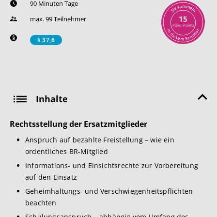
90 Minuten Tage
m
a
m
s
e
e
l
i
n
S
15
max. 99 Teilnehmer
Poko-Points
r
i
n
a
n
d
i
i
m
e
s
e
e
S
m
§ 37,6
Inhalte
Rechtsstellung der Ersatzmitglieder
Anspruch auf bezahlte Freistellung – wie ein
ordentliches BR-Mitglied
Informations- und Einsichtsrechte zur Vorbereitung
auf den Einsatz
Geheimhaltungs- und Verschwiegenheitspflichten
beachten
Schulungsanspruch – abhängig vom Umfang des