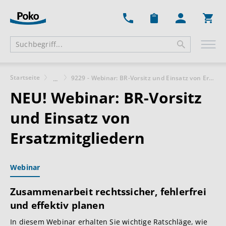
Ware
Startseite
9229 - Webinar: BR-Vorsitz und Einsatz von Ersatzmitgliedern
...
NEU!
Webinar: BR-Vorsitz
und Einsatz von
Ersatzmitgliedern
Webinar
Zusammenarbeit rechtssicher, fehlerfrei
und effektiv planen
In diesem Webinar erhalten Sie wichtige Ratschläge, wie