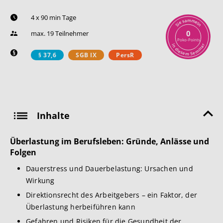
4 x 90 min Tage
m
a
m
s
e
e
l
i
n
S
0
max. 19 Teilnehmer
Poko-Points
r
i
n
a
n
d
i
i
m
e
s
e
e
S
m
§ 37,6
SGB IX
PersR
Inhalte
Überlastung im Berufsleben: Gründe, Anlässe und
Folgen
Dauerstress und Dauerbelastung: Ursachen und
Wirkung
Direktionsrecht des Arbeitgebers – ein Faktor, der
Überlastung herbeiführen kann
Gefahren und Risiken für die Gesundheit der