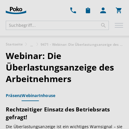
Ware
Startseite
9471 - Webinar: Die Überlastungsanzeige des Arbeitnehmers
...
Webinar: Die
Überlastungsanzeige des
Arbeitnehmers
Präsenz
Webinar
Inhouse
Rechtzeitiger Einsatz des Betriebsrats
gefragt!
Die Überlastungsanzeige ist ein wichtiges Warnsignal – sie