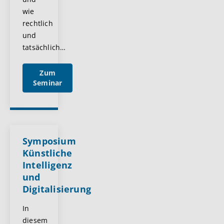
wie
rechtlich
und
tatsächlich
…
Zum
Seminar
Symposium
Künstliche
Intelligenz
und
Digitalisierung
In
diesem