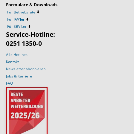
Formulare & Downloads
⬇️
Für Betriebsräte
⬇️
Für JAV’ler
⬇️
Für SBV’Ler
Service-Hotline:
0251 1350-0
Alle Hotlines
Kontakt
Newsletter abonnieren
Jobs & Karriere
FAQ