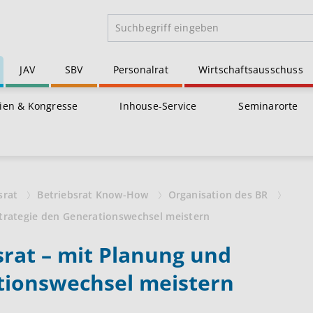
JAV
SBV
Personalrat
Wirtschaftsausschuss
ien & Kongresse
Inhouse-Service
Seminarorte
srat
Betriebsrat Know-How
Organisation des BR
Strategie den Generationswechsel meistern
srat – mit Planung und
tionswechsel meistern