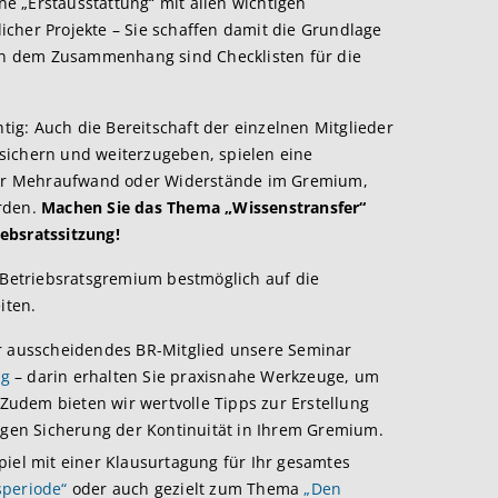
e „Erstausstattung“ mit allen wichtigen
cher Projekte – Sie schaffen damit die Grundlage
 in dem Zusammenhang sind Checklisten für die
htig: Auch die Bereitschaft der einzelnen Mitglieder
sichern und weiterzugeben, spielen eine
cher Mehraufwand oder Widerstände im Gremium,
erden.
Machen Sie das Thema „Wissenstransfer“
ebsratssitzung!
r Betriebsratsgremium bestmöglich auf die
iten.
er ausscheidendes BR-Mitglied unsere Seminar
ng
– darin erhalten Sie praxisnahe Werkzeuge, um
 Zudem bieten wir wertvolle Tipps zur Erstellung
tigen Sicherung der Kontinuität in Ihrem Gremium.
iel mit einer Klausurtagung für Ihr gesamtes
speriode“
oder auch gezielt zum Thema
„Den