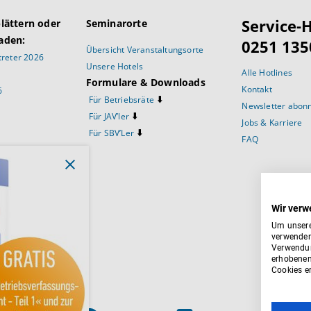
Service-H
blättern oder
Seminarorte
aden:
0251 135
Übersicht Veranstaltungsorte
reter 2026
Unsere Hotels
Alle Hotlines
Formulare & Downloads
Kontakt
6
⬇️
Für Betriebsräte
Newsletter abon
⬇️
Für JAV’ler
Jobs & Karriere
⬇️
Für SBV’Ler
FAQ
prüche
Wir verw
Um unsere
verwenden
Verwendun
ftsausschuss
erhobenen
Cookies er