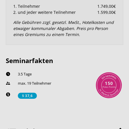
1. Teilnehmer
1.749,00€
2. und jeder weitere Teilnehmer
1.599,00€
Alle Gebühren zzgl. gesetzl. MwSt., Hotelkosten und
etwaiger kommunaler Abgaben. Preis pro Person
eines Gremiums zu einem Termin.
Seminarfakten
3.5 Tage
m
a
m
s
e
e
l
i
n
S
150
max. 19 Teilnehmer
Poko-Points
r
i
n
a
n
d
i
i
m
e
s
e
e
S
m
§ 37,6