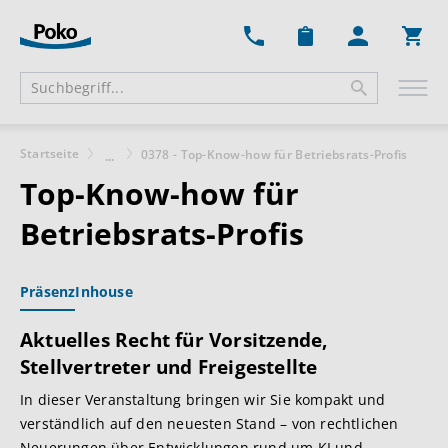
Ware
Startseite
0378 - Top-Know-how für Betriebsrats-Profis
...
Top-Know-how für
Betriebsrats-Profis
Präsenz
Inhouse
Aktuelles Recht für Vorsitzende,
Stellvertreter und Freigestellte
In dieser Veranstaltung bringen wir Sie kompakt und
verständlich auf den neuesten Stand – von rechtlichen
Neuerungen über Entwicklungen rund um KI und