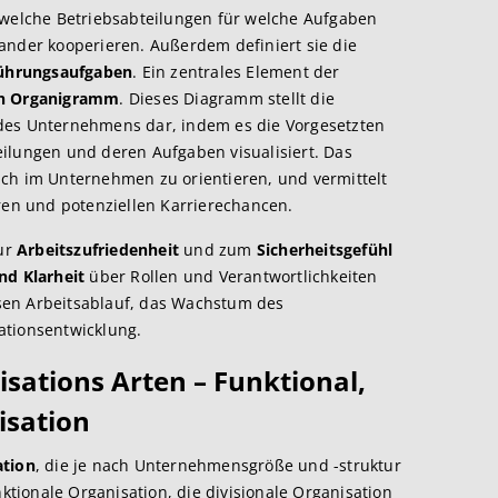
 welche Betriebsabteilungen für welche Aufgaben
ander kooperieren. Außerdem definiert sie die
ührungsaufgaben
. Ein zentrales Element der
on Organigramm
. Dieses Diagramm stellt die
des Unternehmens dar, indem es die Vorgesetzten
ilungen und deren Aufgaben visualisiert. Das
ich im Unternehmen zu orientieren, und vermittelt
uren und potenziellen Karrierechancen.
zur
Arbeitszufriedenheit
und zum
Sicherheitsgefühl
nd Klarheit
über Rollen und Verantwortlichkeiten
losen Arbeitsablauf, das Wachstum des
ationsentwicklung.
sations Arten – Funktional,
isation
ation
, die je nach Unternehmensgröße und -struktur
nktionale Organisation, die divisionale Organisation