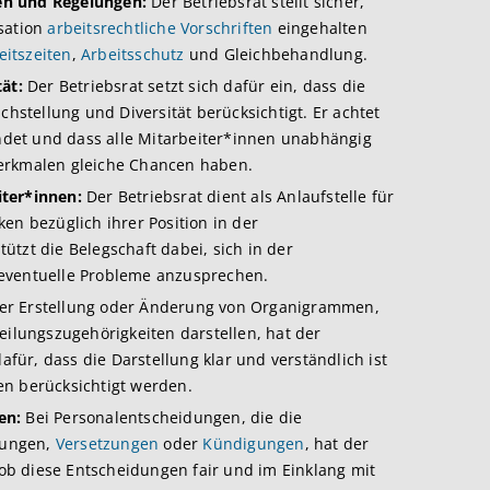
en und Regelungen:
Der Betriebsrat stellt sicher,
sation
arbeitsrechtliche Vorschriften
eingehalten
eitszeiten
,
Arbeitsschutz
und Gleichbehandlung.
ät:
Der Betriebsrat setzt sich dafür ein, dass die
chstellung und Diversität berücksichtigt. Er achtet
indet und dass alle Mitarbeiter*innen unabhängig
erkmalen gleiche Chancen haben.
ter*innen:
Der Betriebsrat dient als Anlaufstelle für
en bezüglich ihrer Position in der
tzt die Belegschaft dabei, sich in der
eventuelle Probleme anzusprechen.
er Erstellung oder Änderung von Organigrammen,
eilungszugehörigkeiten darstellen, hat der
afür, dass die Darstellung klar und verständlich ist
n berücksichtigt werden.
en:
Bei Personalentscheidungen, die die
llungen,
Versetzungen
oder
Kündigungen
, hat der
, ob diese Entscheidungen fair und im Einklang mit