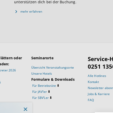
unterstützen dich bei der Buchung.
mehr erfahren
Service-H
blättern oder
Seminarorte
aden:
0251 135
Übersicht Veranstaltungsorte
reter 2026
Unsere Hotels
Alle Hotlines
Formulare & Downloads
Kontakt
6
⬇️
Für Betriebsräte
Newsletter abon
⬇️
Für JAV’ler
Jobs & Karriere
⬇️
Für SBV’Ler
FAQ
prüche