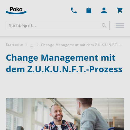
Ware
Startseite
Change Management mit dem Z.U.K.U.N.F.T.-Prozess
...
Change Management mit
dem Z.U.K.U.N.F.T.-Prozess