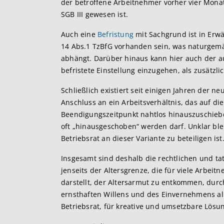
der betroffene Arbeitnehmer vorher vier Monat
SGB III gewesen ist.
Auch eine
Befristung
mit Sachgrund ist in Erw
14 Abs.1 TzBfG vorhanden sein, was naturgemäß
abhängt. Darüber hinaus kann hier auch der a
befristete Einstellung einzugehen, als zusätz
Schließlich existiert seit einigen Jahren der ne
Anschluss an ein Arbeitsverhältnis, das auf di
Beendigungszeitpunkt nahtlos hinauszuschieben
oft „hinausgeschoben“ werden darf. Unklar blei
Betriebsrat an dieser Variante zu beteiligen ist
Insgesamt sind deshalb die rechtlichen und ta
jenseits der Altersgrenze, die für viele Arbe
darstellt, der Altersarmut zu entkommen, durc
ernsthaften Willens und des Einvernehmens all
Betriebsrat, für kreative und umsetzbare Lösu