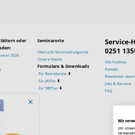
Service-H
blättern oder
Seminarorte
aden:
0251 135
Übersicht Veranstaltungsorte
reter 2026
Unsere Hotels
Alle Hotlines
Formulare & Downloads
Kontakt
6
⬇️
Für Betriebsräte
Newsletter abon
⬇️
Für JAV’ler
Jobs & Karriere
⬇️
Für SBV’Ler
FAQ
prüche
Wir verw
Um unsere
verwenden