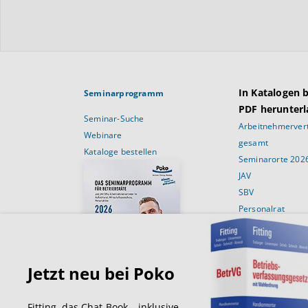
In Katalogen 
Seminarprogramm
PDF herunterl
Seminar-Suche
Arbeitnehmervert
Webinare
gesamt
Kataloge bestellen
Seminarorte 202
JAV
SBV
Personalrat
Schulungsans
Für Betriebsräte
Für JAV’ler
Jetzt neu bei Poko
Für SBV’Ler
Für Personalräte
Fitting, das Chat-Book – inklusive