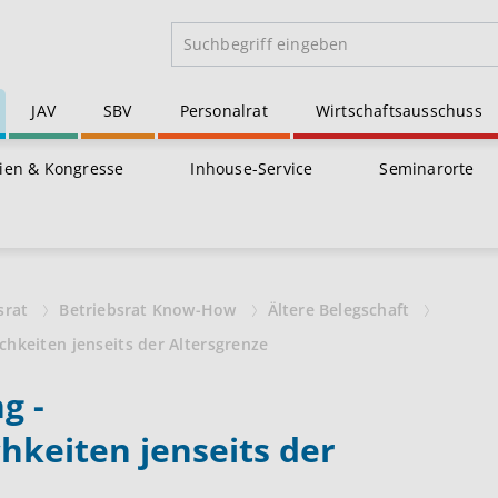
JAV
SBV
Personalrat
Wirtschaftsausschuss
ien & Kongresse
Inhouse-Service
Seminarorte
srat
Betriebsrat Know-How
Ältere Belegschaft
hkeiten jenseits der Altersgrenze
g -
hkeiten jenseits der