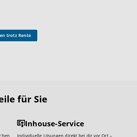
en trotz Rente
le für Sie
Inhouse-Service
ichen
Individuelle Lösungen direkt bei dir vor Ort –