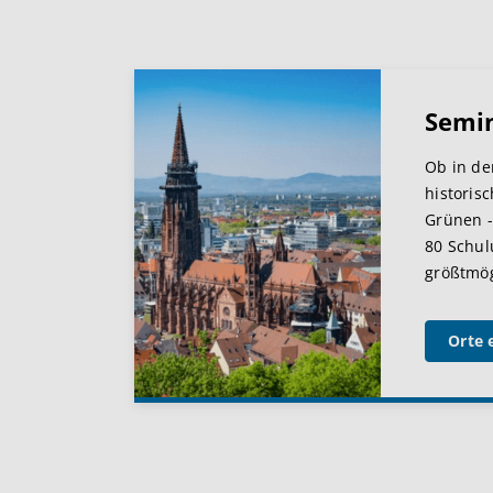
Semi
Ob in de
historis
Grünen -
80 Schul
größtmögl
Orte 