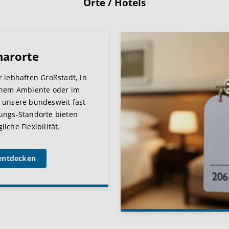
Orte / Hotels
narorte
r lebhaften Großstadt, in
chem Ambiente oder im
 unsere bundesweit fast
ungs-Standorte bieten
iche Flexibilität.
entdecken