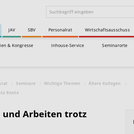
JAV
SBV
Personalrat
Wirtschaftsausschuss
ien & Kongresse
Inhouse-Service
Seminarorte
srat
Seminare
Wichtige Themen
Ältere Kollegen
otz Rente
 und Arbeiten trotz