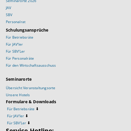
Seminarorte 2026
JAV
SBV
Personalrat
Schulungsansprüche
Für Betriebsräte
Für JAV’ler
Für SBV’Ler
Für Personalräte
Für den Wirtschaftsausschuss
Seminarorte
Übersicht Veranstaltungsorte
Unsere Hotels
Formulare & Downloads
⬇️
Für Betriebsräte
⬇️
Für JAV’ler
⬇️
Für SBV’Ler
Service-Hotline: