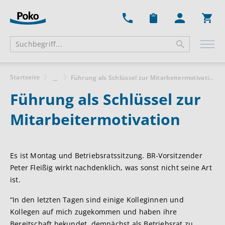
Ware
Startseite
Führung als Schlüssel zur Mitarbeitermotivation
...
Führung als Schlüssel zur
Mitarbeitermotivation
Es ist Montag und Betriebsratssitzung. BR-Vorsitzender
Peter Fleißig wirkt nachdenklich, was sonst nicht seine Art
ist.
“In den letzten Tagen sind einige Kolleginnen und
Kollegen auf mich zugekommen und haben ihre
Bereitschaft bekundet, demnächst als Betriebsrat zu