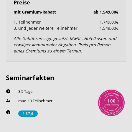
Preise
mit Gremium-Rabatt
ab 1.549,00€
1. Teilnehmer
1.749,00€
3. und jeder weitere Teilnehmer
1.549,00€
Alle Gebühren zzgl. gesetzl. MwSt., Hotelkosten und
etwaiger kommunaler Abgaben. Preis pro Person
eines Gremiums zu einem Termin.
Seminarfakten
3.5 Tage
m
a
m
s
e
e
l
i
n
S
100
max. 19 Teilnehmer
Poko-Points
r
i
n
a
n
d
i
i
m
e
s
e
e
S
m
§ 37,6