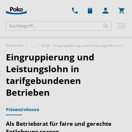
Ware
Startseite
0133 - Eingruppierung und Leistungslohn in tarifgebundenen Betrieben
...
Eingruppierung und
Leistungslohn in
tarifgebundenen
Betrieben
Präsenz
Inhouse
Als Betriebsrat für faire und gerechte
Entlohnung sorgen