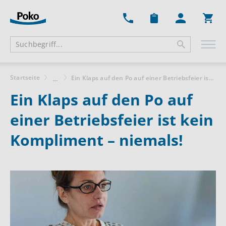
Ware
Startseite
Ein Klaps auf den Po auf einer Betriebsfeier ist kein Kompliment – niemals!
...
Ein Klaps auf den Po auf
einer Betriebsfeier ist kein
Kompliment – niemals!