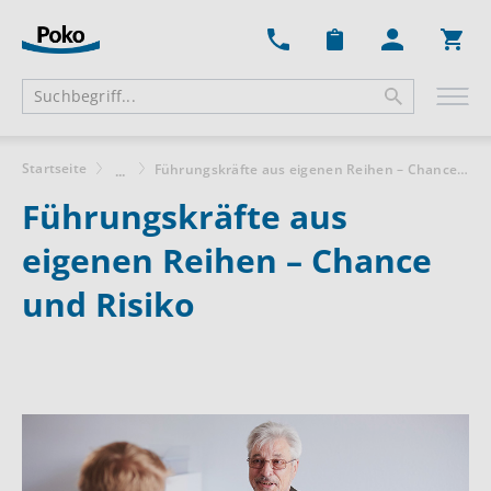
Ware
Startseite
Führungskräfte aus eigenen Reihen – Chance und Risiko
...
Führungskräfte aus
eigenen Reihen – Chance
und Risiko