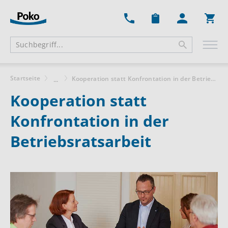
Ware
Startseite
Kooperation statt Konfrontation in der Betriebsratsarbeit
...
Kooperation statt
Konfrontation in der
Betriebsratsarbeit