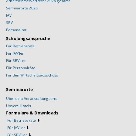
Arbeitnehmervertreter 2026 gesamt
Seminarorte 2026
JAV
SBV
Personalrat
Schulungsansprüche
Für Betriebsräte
Für JAV’ler
Für SBV’Ler
Für Personalräte
Für den Wirtschaftsausschuss
Seminarorte
Übersicht Veranstaltungsorte
Unsere Hotels
Formulare & Downloads
⬇️
Für Betriebsräte
⬇️
Für JAV’ler
⬇️
Für SBV’Ler