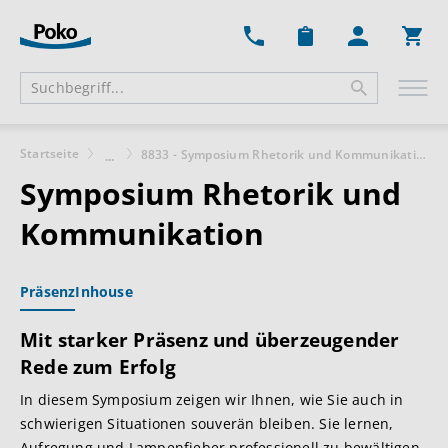
Ware
Startseite
8833 - Symposium Rhetorik und Kommunikation
...
Symposium Rhetorik und
Kommunikation
Präsenz
Inhouse
Mit starker Präsenz und überzeugender
Rede zum Erfolg
In diesem Symposium zeigen wir Ihnen, wie Sie auch in
schwierigen Situationen souverän bleiben. Sie lernen,
Aufregung und Lampenfieber professionell zu bewältigen