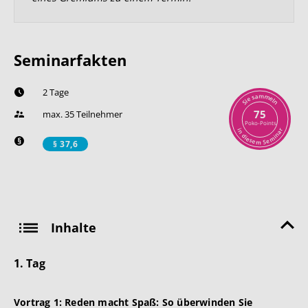
Seminarfakten
2 Tage
m
a
m
s
e
e
l
i
n
S
75
max. 35 Teilnehmer
Poko-Points
r
i
n
a
n
d
i
i
m
e
s
e
e
S
m
§ 37,6
Inhalte
1. Tag
Vortrag 1:
Reden macht Spaß: So überwinden Sie