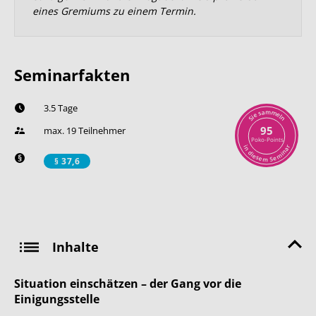
eines Gremiums zu einem Termin.
Seminarfakten
3.5 Tage
m
a
m
s
e
e
l
i
n
S
95
max. 19 Teilnehmer
Poko-Points
r
i
n
a
n
d
i
i
m
e
s
e
e
S
m
§ 37,6
Inhalte
Situation einschätzen – der Gang vor die
Einigungsstelle