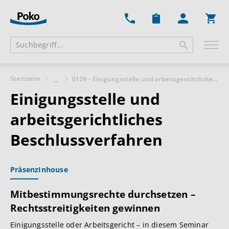
Ware
Startseite
0129 - Einigungsstelle und arbeitsgerichtliches Beschlussverfahren
...
Einigungsstelle und
arbeitsgerichtliches
Beschlussverfahren
Präsenz
Inhouse
Mitbestimmungsrechte durchsetzen –
Rechtsstreitigkeiten gewinnen
Einigungsstelle oder Arbeitsgericht – in diesem Seminar