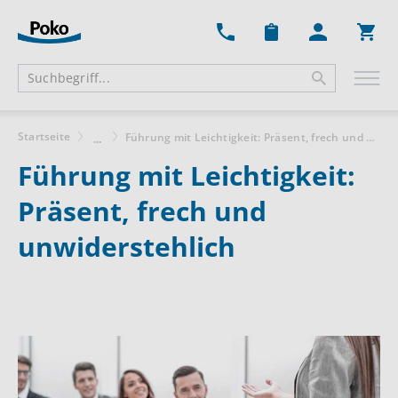
Ware
Startseite
Führung mit Leichtigkeit: Präsent, frech und unwiderstehlich
...
Führung mit Leichtigkeit:
Präsent, frech und
unwiderstehlich