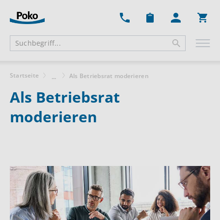
Ware
Startseite
Als Betriebsrat moderieren
...
Als Betriebsrat
moderieren