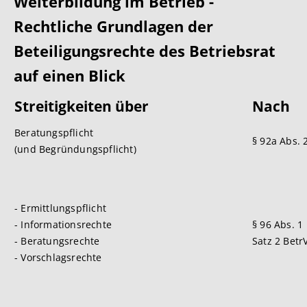
Weiterbildung im Betrieb -
Rechtliche Grundlagen der
Beteiligungsrechte des Betriebsrat
auf einen Blick
Streitigkei
ten
ü
ber
N
a
ch
Beratungspflicht
§ 92a Abs. 
(und Begründungspflicht)
- Ermittlungspflicht
- Informationsrechte
§ 96 Abs. 1
- Beratungsrechte
Satz 2 Betr
- Vorschlagsrechte