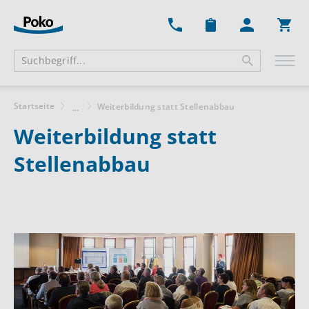
Ware
Startseite
Weiterbildung statt Stellenabbau
...
Weiterbildung statt
Stellenabbau