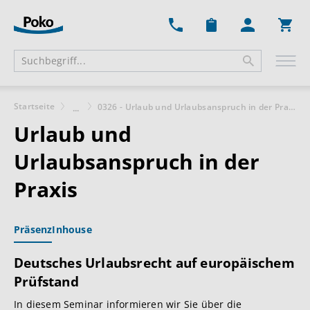
Ware
Startseite
0326 - Urlaub und Urlaubsanspruch in der Praxis
...
Urlaub und
Urlaubsanspruch in der
Praxis
Präsenz
Inhouse
Deutsches Urlaubsrecht auf europäischem
Prüfstand
In diesem Seminar informieren wir Sie über die