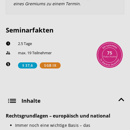
eines Gremiums zu einem Termin.
Seminarfakten
2.5 Tage
m
a
m
s
e
e
l
i
n
S
75
max. 19 Teilnehmer
Poko-Points
r
i
n
a
n
d
i
i
m
e
s
e
e
S
m
§ 37,6
SGB IX
Inhalte
Rechtsgrundlagen – europäisch und nat
ional
Immer noch eine wichtige Basis – das