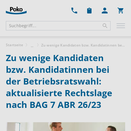
Ware
Startseite
Zu wenige Kandidaten bzw. Kandidatinnen bei der Betriebsratswahl: aktualisierte Rechtslage nach BAG 7 ABR 26/23
...
Zu wenige Kandidaten
bzw. Kandidatinnen bei
der Betriebsratswahl:
aktualisierte Rechtslage
nach BAG 7 ABR 26/23