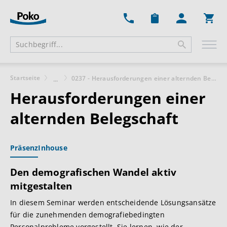
Ware
Startseite
0237 - Herausforderungen einer alternden Belegschaft
...
Herausforderungen einer
alternden Belegschaft
Präsenz
Inhouse
Den demografischen Wandel aktiv
mitgestalten
In diesem Seminar werden entscheidende Lösungsansätze
für die zunehmenden demografiebedingten
Personalprobleme vorgestellt. Sie lernen, wie der