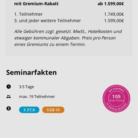
mit Gremium-Rabatt
ab 1.599,00€
1. Teilnehmer
1.749,00€
3. und jeder weitere Teilnehmer
1.599,00€
Alle Gebühren zzgl. gesetzl. MwSt., Hotelkosten und
etwaiger kommunaler Abgaben. Preis pro Person
eines Gremiums zu einem Termin.
Seminarfakten
3.5 Tage
m
a
m
s
e
e
l
i
n
S
105
max. 19 Teilnehmer
Poko-Points
r
i
n
a
n
d
i
i
m
e
s
e
e
S
m
§ 37,6
SGB IX