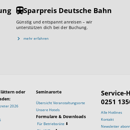
ung
Sparpreis Deutsche Bahn
Günstig und entspannt anreisen – wir
unterstützen dich bei der Buchung.
mehr erfahren
Service-H
blättern oder
Seminarorte
aden:
0251 135
Übersicht Veranstaltungsorte
reter 2026
Unsere Hotels
Alle Hotlines
Formulare & Downloads
Kontakt
6
⬇️
Für Betriebsräte
Newsletter abon