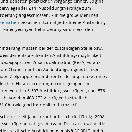
und Behalten praktischer Vorgänge einher. Es gibt
überwiegender Zahl Ausbildungsverträge zum
arbeitung abgeschlossen. Für die große Mehrheit
 Menschen
besuchen, kommt jedoch eine Ausbildung
t einer geistigen Behinderung sind meist den
hinderung müssen bei der zuständigen Stelle bzw.
weis der entsprechenden Ausbildungsmöglichkeit
spädagogischen Zusatzqualifikation (ReZA) voraus.
n die Chancen auf ein Ausbildungsangebot sinken –
nden Zielgruppe besonderer Förderungen bzw. eines
ifischen Herausforderungen und geeigneten
aren von den 6.597 Ausbildungsverträgen „nur“ 576
ich: Von den 463.272 Verträgen in staatlich
 überwiegend betrieblich finanziert).
hen ist seit Jahren kontinuierlich rückläufig: 2008
gsverträge neu abgeschlossen. Doch auch wenn die
r die spezifische Ausbildung gemäß § 66 BBiG und §