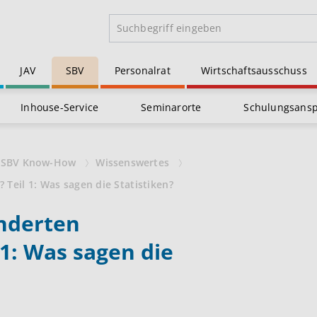
JAV
SBV
Personalrat
Wirtschaftsausschuss
Inhouse-Service
Seminarorte
Schulungsans
SBV Know-How
Wissenswertes
Teil 1: Was sagen die Statistiken?
nderten
1: Was sagen die