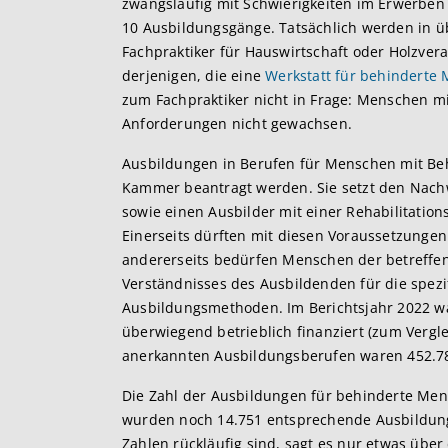
zwangsläufig mit Schwierigkeiten im Erwerben 
10 Ausbildungsgänge. Tatsächlich werden in 
Fachpraktiker für Hauswirtschaft oder Holzver
derjenigen, die eine
Werkstatt für behinderte
zum Fachpraktiker nicht in Frage: Menschen mi
Anforderungen nicht gewachsen.
Ausbildungen in Berufen für Menschen mit Be
Kammer beantragt werden. Sie setzt den Nach
sowie einen Ausbilder mit einer Rehabilitation
Einerseits dürften mit diesen Voraussetzunge
andererseits bedürfen Menschen der betreffe
Verständnisses des Ausbildenden für die spez
Ausbildungsmethoden. Im Berichtsjahr 2022 w
überwiegend betrieblich finanziert (zum Vergle
anerkannten Ausbildungsberufen waren 452.781
Die Zahl der Ausbildungen für behinderte Mensc
wurden noch 14.751 entsprechende Ausbildun
Zahlen rückläufig sind, sagt es nur etwas übe