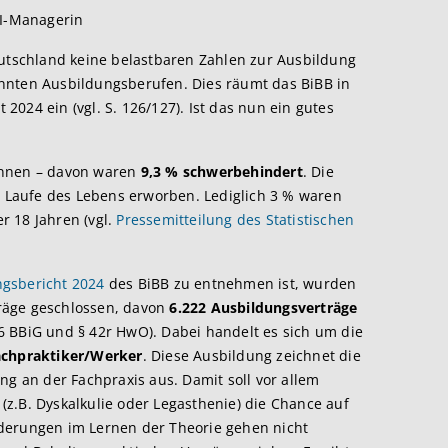
KI-Managerin
eutschland keine belastbaren Zahlen zur Ausbildung
nnten Ausbildungsberufen. Dies räumt das BiBB in
024 ein (vgl. S. 126/127). Ist das nun ein gutes
innen – davon waren
9,3 % schwerbehindert
. Die
Laufe des Lebens erworben. Lediglich 3 % waren
r 18 Jahren (vgl.
Pressemitteilung des Statistischen
gsbericht 2024
des BiBB zu entnehmen ist, wurden
räge geschlossen, davon
6.222 Ausbildungsverträge
6 BBiG und § 42r HwO). Dabei handelt es sich um die
achpraktiker/Werker
. Diese Ausbildung zeichnet die
ng an der Fachpraxis aus. Damit soll vor allem
z.B. Dyskalkulie oder Legasthenie) die Chance auf
derungen im Lernen der Theorie gehen nicht