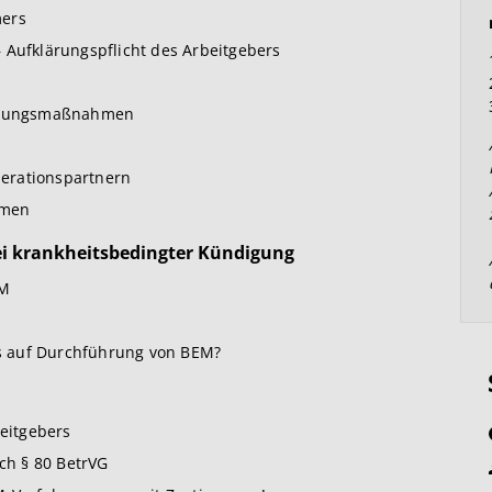
mers
 Aufklärungspflicht des Arbeitgebers
ederungsmaßnahmen
erationspartnern
hmen
i krankheitsbedingter Kündigung
EM
s auf Durchführung von BEM?
beitgebers
h § 80 BetrVG