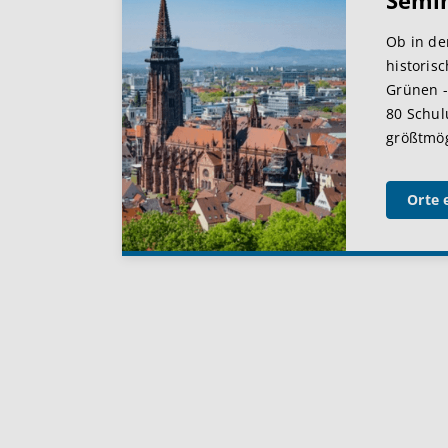
Semi
Ob in de
historis
Grünen -
80 Schul
größtmögl
Orte 