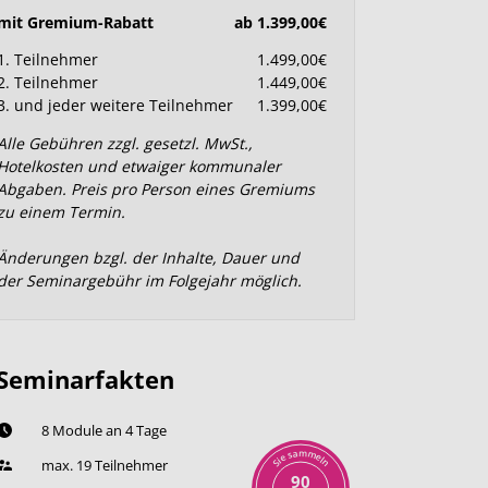
mit Gremium-Rabatt
ab 1.399,00€
1. Teilnehmer
1.499,00€
2. Teilnehmer
1.449,00€
3. und jeder weitere Teilnehmer
1.399,00€
Alle Gebühren zzgl. gesetzl. MwSt.,
Hotelkosten und etwaiger kommunaler
Abgaben. Preis pro Person eines Gremiums
zu einem Termin.
Änderungen bzgl. der Inhalte, Dauer und
der Seminargebühr im Folgejahr möglich.
Seminarfakten
8 Module an 4 Tage
m
a
m
s
e
e
l
i
max. 19 Teilnehmer
n
S
90