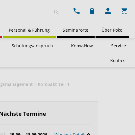
Ware
Personal & Führung
Seminarorte
Über Poko
Schulungsanspruch
Know-How
Service
Kontakt
ungsmanagement – Kompakt Teil 1
Nächste Termine
15.09. - 18.09.2026
Weniger Details