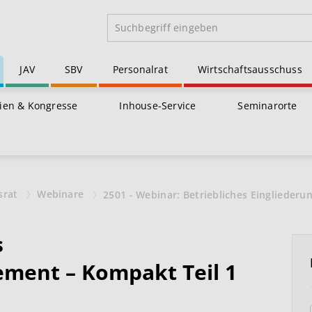
JAV
SBV
Personalrat
Wirtschaftsausschuss
ien & Kongresse
Inhouse-Service
Seminarorte
srat
Webinare
2501 - Webinar: Betriebliches Einglieder
s
ment – Kompakt Teil 1