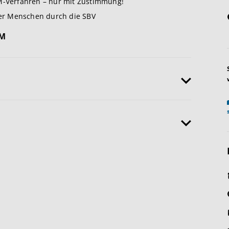
EM-Verfahren – nur mit Zustimmung!
er Menschen durch die SBV
EM