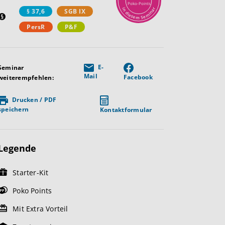
Poko-Points
r
i
§ 37,6
SGB IX
n
a
n
d
i
i
m
e
s
e
e
S
m
PersR
P&F
E-
Seminar
Mail
Facebook
weiterempfehlen:
Drucken / PDF
speichern
Kontaktformular
Legende
Starter-Kit
Poko Points
Mit Extra Vorteil