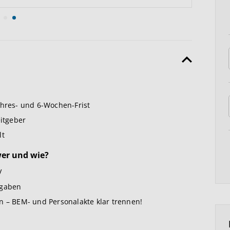
ahres- und 6-Wochen-Frist
itgeber
lt
wer und wie?
V
fgaben
n – BEM- und Personalakte klar trennen!