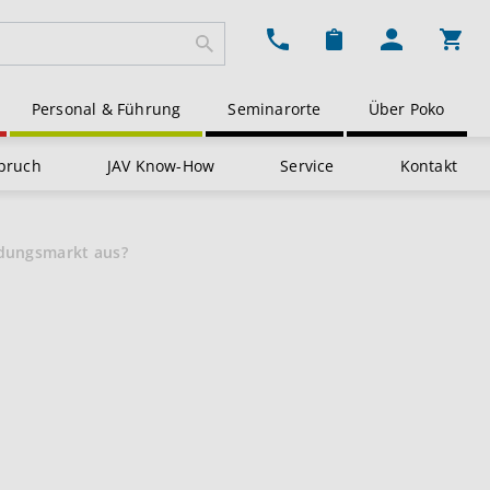
Ware
Personal & Führung
Seminarorte
Über Poko
pruch
JAV Know-How
Service
Kontakt
ldungsmarkt aus?