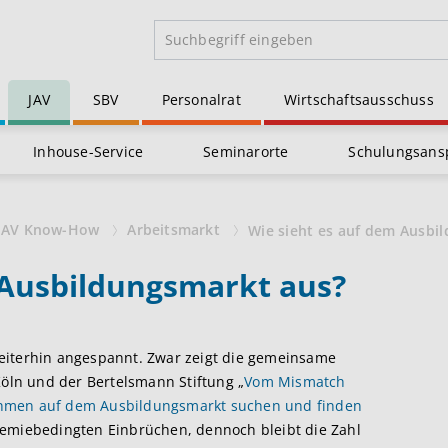
JAV
SBV
Personalrat
Wirtschaftsausschuss
Inhouse-Service
Seminarorte
Schulungsans
JAV Know-How
Arbeitsmarkt
Wie sieht es auf dem Ausbi
 Ausbildungsmarkt aus?
eiterhin angespannt. Zwar zeigt die gemeinsame
Köln und der Bertelsmann Stiftung „
Vom Mismatch
ehmen auf dem Ausbildungsmarkt suchen und finden
demiebedingten Einbrüchen, dennoch bleibt die Zahl