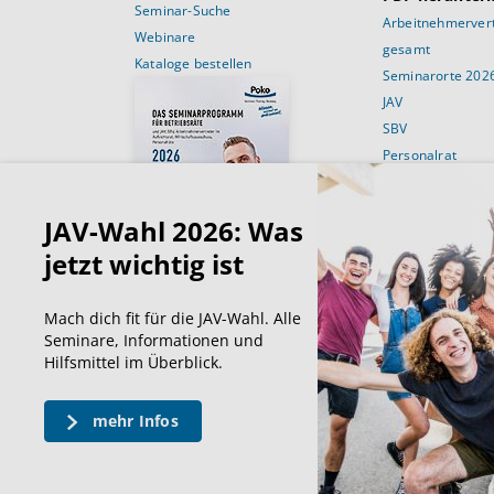
Seminar-Suche
Arbeitnehmervert
Webinare
gesamt
Kataloge bestellen
Seminarorte 202
JAV
SBV
Personalrat
Schulungsans
JAV-Wahl 2026: Was
Für Betriebsräte
Für JAV’ler
jetzt wichtig ist
Für SBV’Ler
Für Personalräte
Mach dich fit für die JAV-Wahl. Alle
Für den Wirtscha
Seminare, Informationen und
Hilfsmittel im Überblick.
mehr Infos