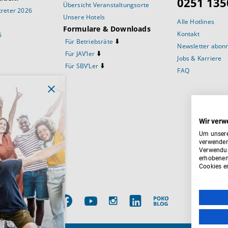
0251 135
Übersicht Veranstaltungsorte
reter 2026
Unsere Hotels
Alle Hotlines
Formulare & Downloads
Kontakt
6
⬇️
Für Betriebsräte
Newsletter abon
⬇️
Für JAV’ler
Jobs & Karriere
⬇️
Für SBV’Ler
FAQ
prüche
Wir verw
Um unsere
verwenden
Verwendun
ftsausschuss
erhobenen
Cookies er